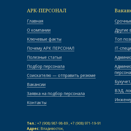
АРК-ПЕРСОНАЛ
Вакан
Главная
Срочные
О компании
Другие 
Ключевые факты
Топ поз
Почему АРК ПЕРСОНАЛ
IT-спец
Полезные статьи
Админи
Подбор персонала
Админис
персона
Соискателю — отправить резюме
Бухучет
Вакансии
ВЭД, ло
Заявка на подбор персонала
Инжене
Контакты
Тел.:
+7 (908) 987-98-89
,
+7 (908) 971-19-91
Адрес:
Владивосток,