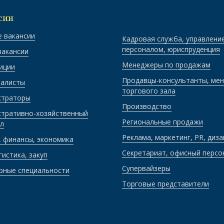
сии
 вакансии
Кадровая служба, управлени
персоналом, юриспруденция
вакансии
Менеджеры по продажам
иции
Продавцы-консультанты, ме
иалисты
торгового зала
страторы
Производство
тративно-хозяйственный
Региональные продажи
л
Реклама, маркетинг, PR, диза
, финансы, экономика
Секретариат, офисный персо
гистика, закуп
Супервайзеры
рные специальности
Торговые представители